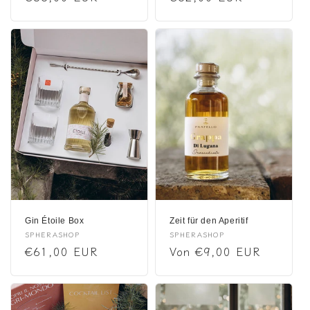
Preis
Preis
Gin Étoile Box
Zeit für den Aperitif
Anbieter:
SPHERASHOP
Anbieter:
SPHERASHOP
Normaler
€61,00 EUR
Normaler
Von €9,00 EUR
Preis
Preis