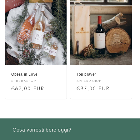
Opera in Love
Top player
Anbieter:
SPHERASHOP
Anbieter:
SPHERASHOP
Normaler
€62,00 EUR
Normaler
€37,00 EUR
Preis
Preis
Cosa vorresti bere oggi?