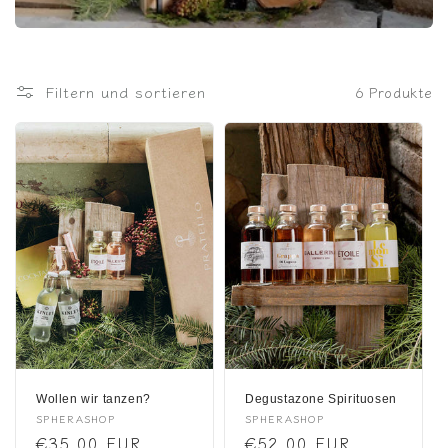
r
i
e
Filtern und sortieren
6 Produkte
:
Wollen wir tanzen?
Degustazone Spirituosen
Anbieter:
SPHERASHOP
Anbieter:
SPHERASHOP
Normaler
€35,00 EUR
Normaler
€52,00 EUR