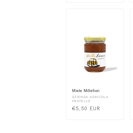
Miele Millefiori
Anbieter:
AZIENDA AGRICOLA
PRATELLO
Normaler
€5,50 EUR
Preis