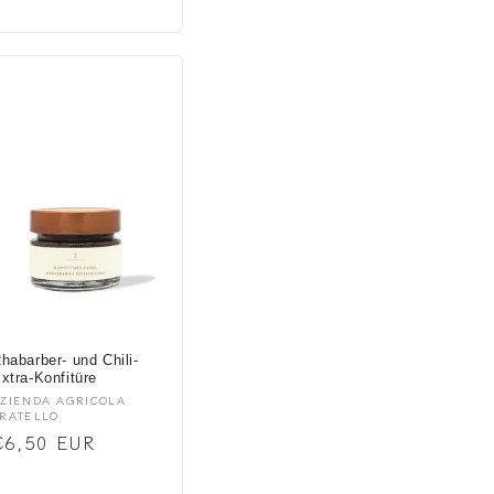
Preis
habarber- und Chili-
xtra-Konfitüre
nbieter:
ZIENDA AGRICOLA
RATELLO
Normaler
€6,50 EUR
Preis