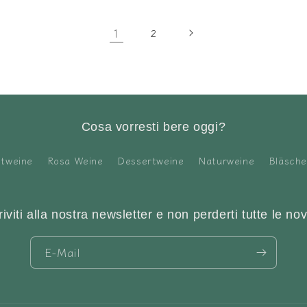
1
2
Cosa vorresti bere oggi?
otweine
Rosa Weine
Dessertweine
Naturweine
Bläsch
riviti alla nostra newsletter e non perderti tutte le nov
E-Mail