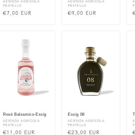
Anbieter:
Anbieter:
A
AZIENDA AGRICOLA
AZIENDA AGRICOLA
A
PRATELLO
PRATELLO
P
Normaler
€7,00 EUR
Normaler
€9,00 EUR
Preis
Preis
Rosè Balsamico-Essig
Essig 08
T
Anbieter:
Anbieter:
A
AZIENDA AGRICOLA
AZIENDA AGRICOLA
A
PRATELLO
PRATELLO
P
Normaler
€11,00 EUR
Normaler
€23,00 EUR