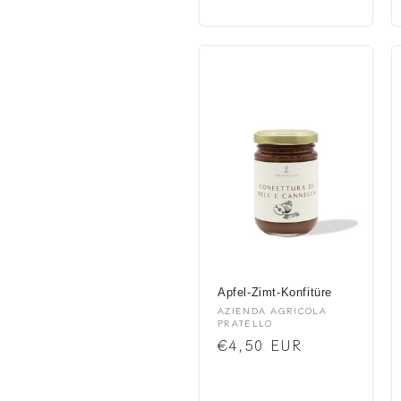
Preis
Apfel-Zimt-Konfitüre
Anbieter:
AZIENDA AGRICOLA
PRATELLO
Normaler
€4,50 EUR
Preis