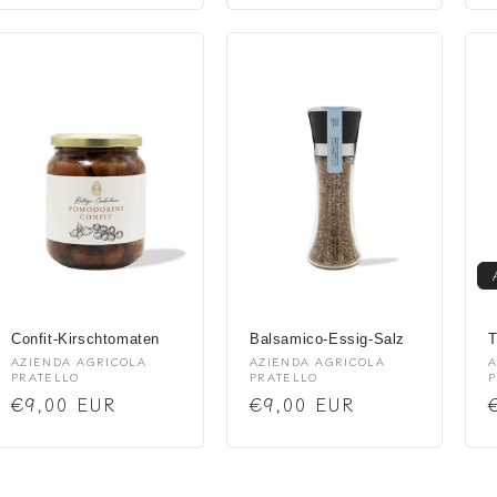
Confit-Kirschtomaten
Balsamico-Essig-Salz
T
Anbieter:
Anbieter:
A
AZIENDA AGRICOLA
AZIENDA AGRICOLA
A
PRATELLO
PRATELLO
P
Normaler
€9,00 EUR
Normaler
€9,00 EUR
Preis
Preis