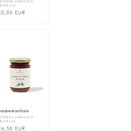
nbieter:
ZIENDA AGRICOLA
RATELLO
Normaler
€5,00 EUR
Preis
raubenkonfitüre
nbieter:
ZIENDA AGRICOLA
RATELLO
Normaler
€4,50 EUR