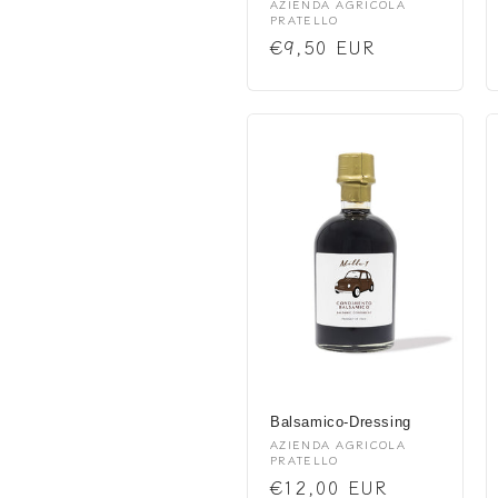
Anbieter:
AZIENDA AGRICOLA
PRATELLO
Normaler
€9,50 EUR
Preis
Balsamico-Dressing
Anbieter:
AZIENDA AGRICOLA
PRATELLO
Normaler
€12,00 EUR