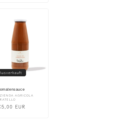
Ausverkauft
omatensauce
nbieter:
ZIENDA AGRICOLA
RATELLO
Normaler
€5,00 EUR
Preis