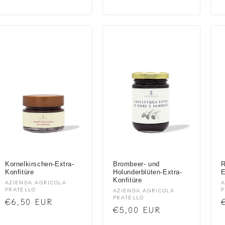
Preis
Preis
Kornelkirschen-Extra-
Brombeer- und
R
Konfitüre
Holunderblüten-Extra-
E
Konfitüre
Anbieter:
A
AZIENDA AGRICOLA
A
PRATELLO
P
Anbieter:
AZIENDA AGRICOLA
PRATELLO
Normaler
€6,50 EUR
Normaler
€5,00 EUR
Preis
Preis