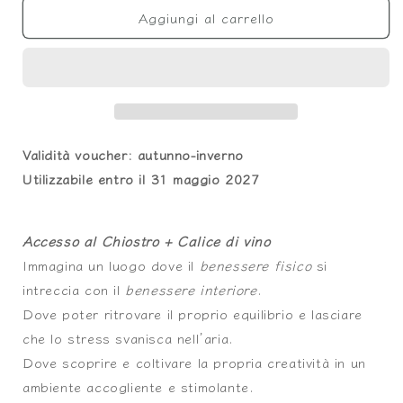
Aggiungi al carrello
CHIOSTRO
CHIOSTRO
IN
IN
BOLLE
BOLLE
Validità voucher: autunno-inverno
Utilizzabile entro il 31 maggio 2027
Accesso al Chiostro + Calice di vino
Immagina un luogo dove il
benessere fisico
si
intreccia con il
benessere interiore
.
Dove poter ritrovare il proprio equilibrio e lasciare
che lo stress svanisca nell’aria.
Dove scoprire e coltivare la propria creatività in un
ambiente accogliente e stimolante.