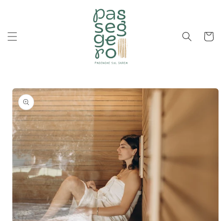
Vai
direttamente
ai contenuti
Carrell
Passa alle
informazioni
sul
prodotto