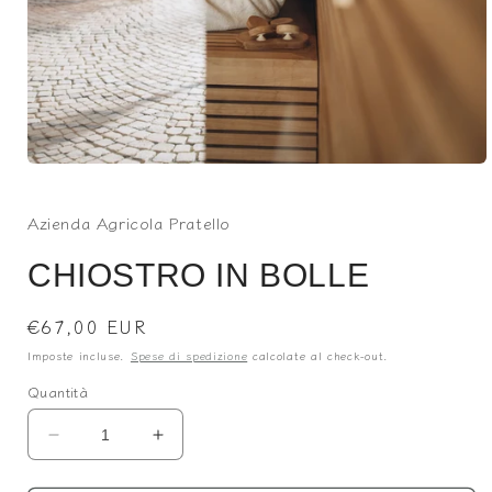
Apri
contenuti
multimediali
Azienda Agricola Pratello
1
in
finestra
CHIOSTRO IN BOLLE
modale
Prezzo
€67,00 EUR
di
Imposte incluse.
Spese di spedizione
calcolate al check-out.
listino
Quantità
Diminuisci
Aumenta
quantità
quantità
per
per