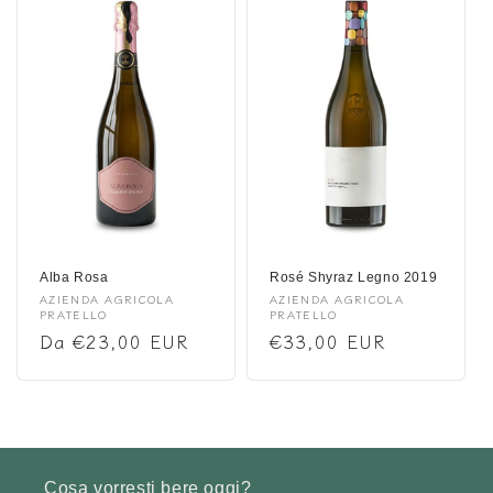
Alba Rosa
Rosé Shyraz Legno 2019
Fornitore:
AZIENDA AGRICOLA
Fornitore:
AZIENDA AGRICOLA
PRATELLO
PRATELLO
Prezzo
Da €23,00 EUR
Prezzo
€33,00 EUR
di
di
listino
listino
Cosa vorresti bere oggi?