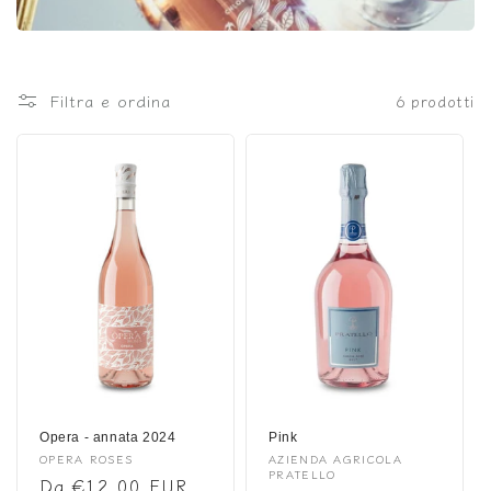
i
o
n
Filtra e ordina
6 prodotti
e
:
Opera - annata 2024
Pink
Fornitore:
OPERA ROSES
Fornitore:
AZIENDA AGRICOLA
PRATELLO
Prezzo
Da €12,00 EUR