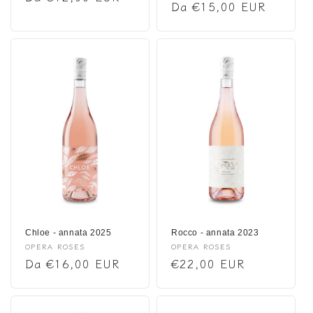
Prezzo
Da €15,00 EUR
di
di
listino
listino
Chloe - annata 2025
Rocco - annata 2023
Fornitore:
OPERA ROSES
Fornitore:
OPERA ROSES
Prezzo
Da €16,00 EUR
Prezzo
€22,00 EUR
di
di
listino
listino