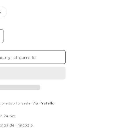
Variante
5
esaurita
o
non
disponibile
umenta
uantità
er
iungi al carrello
ink
le presso la sede
Via Pratello
in 24 ore
tagli del negozio