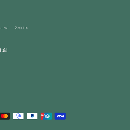
icine
Spirits
ità!