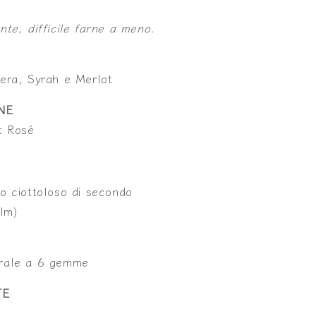
nte, difficile farne a meno.
era, Syrah e Merlot
NE
t Rosé
o ciottoloso di secondo
slm)
rale a 6 gemme
TE