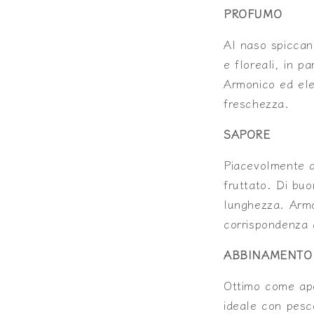
PROFUMO
Al naso spiccano
e floreali, in pa
Armonico ed ele
freschezza.
SAPORE
Piacevolmente a
fruttato. Di buo
lunghezza. Arm
corrispondenza 
ABBINAMENTO
Ottimo come ape
ideale con pesc