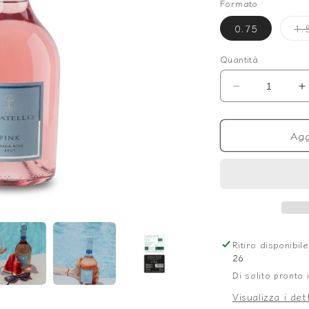
Formato
0.75
1.
Quantità
Diminuisci
A
quantità
q
per
p
Agg
Pink
P
Ritiro disponibi
26
Di solito pronto 
Visualizza i det