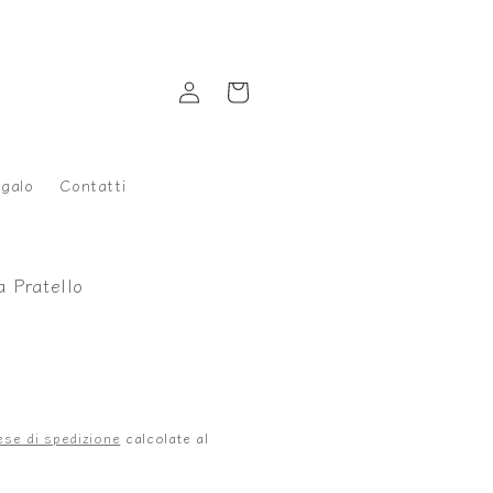
Accedi
Carrello
galo
Contatti
a Pratello
ese di spedizione
calcolate al