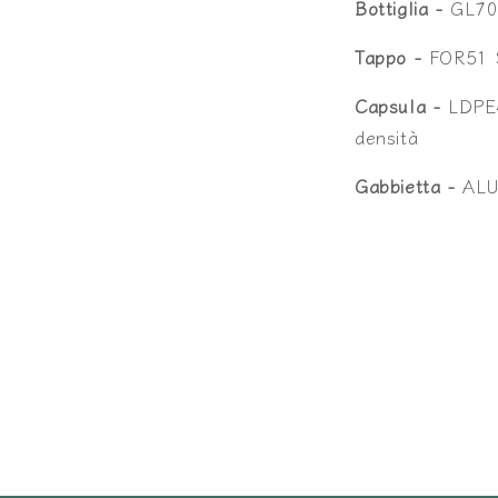
Bottiglia -
GL70 
Tappo -
FOR51 
Capsula -
LDPE4
densità
Gabbietta -
ALU4