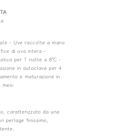
NTA
ta
ale - Uve raccolte a mano
fice di uva intera -
atica per 1 notte a 8°C -
azione in autoclave per 4
liamento e maturazione in
4 mesi
ro, caratterizzato da una
n perlage finissimo,
tente.