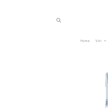
Vai
direttamente
ai contenuti
Home
Vini
Passa alle
informazioni
sul
prodotto