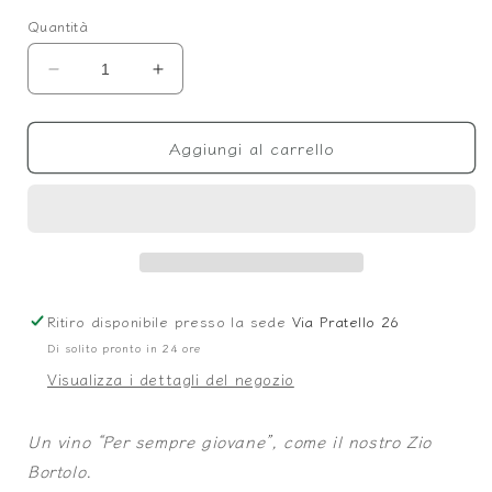
Quantità
Diminuisci
Aumenta
quantità
quantità
per
per
Aggiungi al carrello
Forever
Forever
Young
Young
-
-
annata
annata
2024
2024
Ritiro disponibile presso la sede
Via Pratello 26
Di solito pronto in 24 ore
Visualizza i dettagli del negozio
Un vino “Per sempre giovane”, come il nostro Zio
Bortolo.