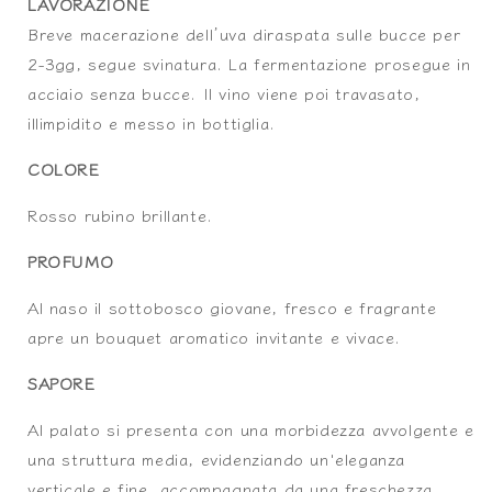
LAVORAZIONE
Breve macerazione dell’uva diraspata sulle bucce per
2-3gg, segue svinatura. La fermentazione prosegue in
acciaio senza bucce. Il vino viene poi travasato,
illimpidito e messo in bottiglia.
COLORE
Rosso rubino brillante.
PROFUMO
Al naso il sottobosco giovane, fresco e fragrante
apre un bouquet aromatico invitante e vivace.
SAPORE
Al palato si presenta con una morbidezza avvolgente e
una struttura media, evidenziando un'eleganza
verticale e fine, accompagnata da una freschezza