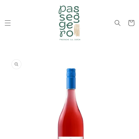
Vai
direttamente
ai contenuti
Carrell
Passa alle
informazioni
sul
prodotto