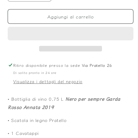
quantità
quantità
per
per
Aggiungi al carrello
Top
Top
player
player
Ritiro disponibile presso la sede
Via Pratello 26
Di solito pronto in 24 ore
Visualizza i dettagli del negozio
•
Bottiglia di vino 0,75 L
Nero per sempre Garda
Rosso Annata 2019
•
Scatola in legno Pratello
•
1 Cavatappi