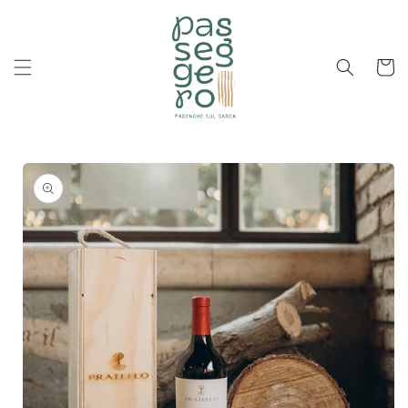
Vai
direttamente
ai contenuti
Carrell
Passa alle
informazioni
sul
prodotto